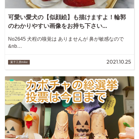
可愛い愛犬の【似顔絵】も描けますよ！輪郭
のわかりやすい画像をお持ち下さい...
No2645 犬程の嗅覚は ありませんが 鼻が敏感なので
&nb…
2021.10.25
菓子工房mike