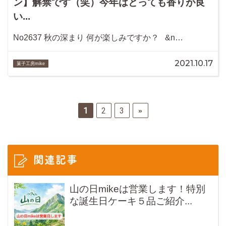
ン】解禁です（笑）今年はとっても香りが良
い...
No2637 秋の深まり 何が楽しみですか？ &n…
2021.10.17
菓子工房mike
1
2
3
»
関連記事
山の日mikeは営業します！特別
な誕生日ケーキ５品ご紹介...