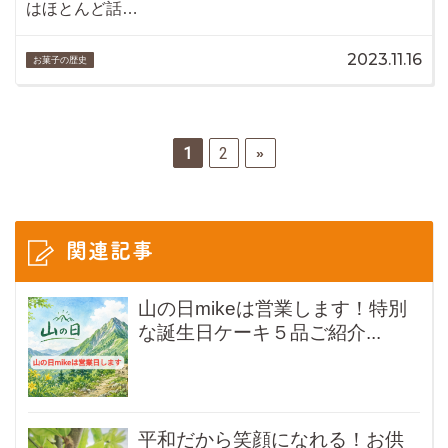
はほとんど話…
2023.11.16
お菓子の歴史
1
2
»
関連記事
山の日mikeは営業します！特別
な誕生日ケーキ５品ご紹介...
平和だから笑顔になれる！お供