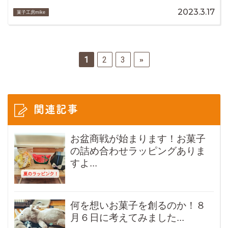
2023.3.17
菓子工房mike
1
2
3
»
関連記事
お盆商戦が始まります！お菓子
の詰め合わせラッピングありま
すよ...
何を想いお菓子を創るのか！８
月６日に考えてみました...