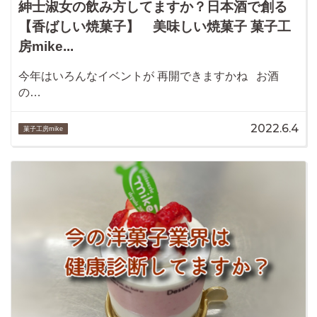
紳士淑女の飲み方してますか？日本酒で創る
【香ばしい焼菓子】 美味しい焼菓子 菓子工
房mike...
今年はいろんなイベントが 再開できますかね お酒
の…
2022.6.4
菓子工房mike